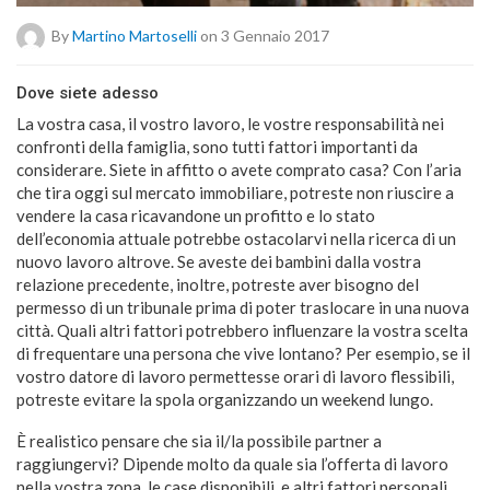
By
Martino Martoselli
on 3 Gennaio 2017
Dove siete adesso
La vostra casa, il vostro lavoro, le vostre responsabilità nei
confronti della famiglia, sono tutti fattori importanti da
considerare. Siete in affitto o avete comprato casa? Con l’aria
che tira oggi sul mercato immobiliare, potreste non riuscire a
vendere la casa ricavandone un profitto e lo stato
dell’economia attuale potrebbe ostacolarvi nella ricerca di un
nuovo lavoro altrove. Se aveste dei bambini dalla vostra
relazione precedente, inoltre, potreste aver bisogno del
permesso di un tribunale prima di poter traslocare in una nuova
città. Quali altri fattori potrebbero influenzare la vostra scelta
di frequentare una persona che vive lontano? Per esempio, se il
vostro datore di lavoro permettesse orari di lavoro flessibili,
potreste evitare la spola organizzando un weekend lungo.
È realistico pensare che sia il/la possibile partner a
raggiungervi? Dipende molto da quale sia l’offerta di lavoro
nella vostra zona, le case disponibili, e altri fattori personali