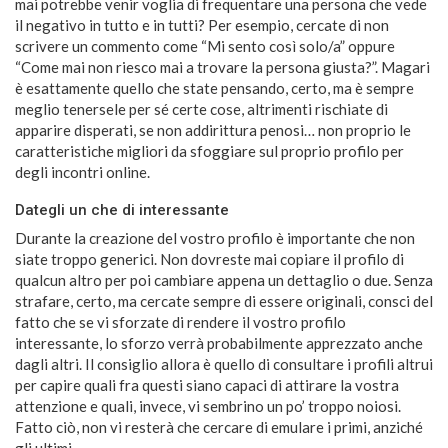
mai potrebbe venir voglia di frequentare una persona che vede
il negativo in tutto e in tutti? Per esempio, cercate di non
scrivere un commento come “Mi sento così solo/a” oppure
“Come mai non riesco mai a trovare la persona giusta?”. Magari
è esattamente quello che state pensando, certo, ma è sempre
meglio tenersele per sé certe cose, altrimenti rischiate di
apparire disperati, se non addirittura penosi… non proprio le
caratteristiche migliori da sfoggiare sul proprio profilo per
degli incontri online.
Dategli un che di interessante
Durante la creazione del vostro profilo è importante che non
siate troppo generici. Non dovreste mai copiare il profilo di
qualcun altro per poi cambiare appena un dettaglio o due. Senza
strafare, certo, ma cercate sempre di essere originali, consci del
fatto che se vi sforzate di rendere il vostro profilo
interessante, lo sforzo verrà probabilmente apprezzato anche
dagli altri. Il consiglio allora è quello di consultare i profili altrui
per capire quali fra questi siano capaci di attirare la vostra
attenzione e quali, invece, vi sembrino un po’ troppo noiosi.
Fatto ciò, non vi resterà che cercare di emulare i primi, anziché
gli ultimi.